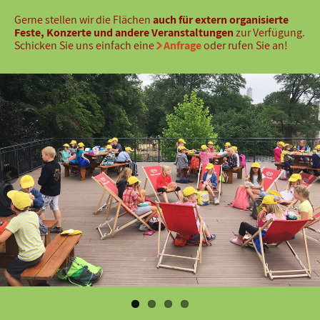
Gerne stellen wir die Flächen
auch für extern organisierte
Feste, Konzerte und andere Veranstaltungen
zur Verfügung.
Schicken Sie uns einfach eine
Anfrage
oder rufen Sie an!