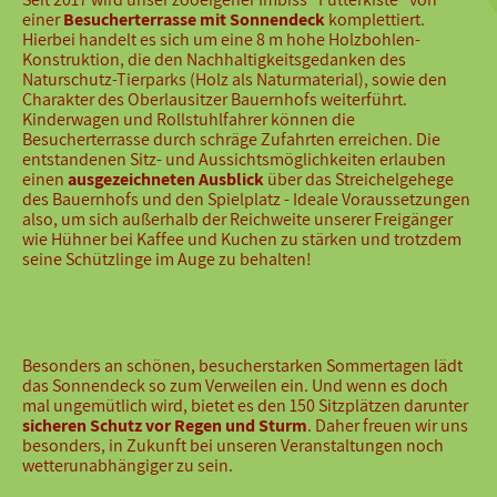
einer
Besucherterrasse mit Sonnendeck
komplettiert.
Hierbei handelt es sich um eine 8 m hohe Holzbohlen-
Konstruktion, die den Nachhaltigkeitsgedanken des
Naturschutz-Tierparks (Holz als Naturmaterial), sowie den
Charakter des Oberlausitzer Bauernhofs weiterführt.
Kinderwagen und Rollstuhlfahrer können die
Besucherterrasse durch schräge Zufahrten erreichen. Die
entstandenen Sitz- und Aussichtsmöglichkeiten erlauben
einen
ausgezeichneten Ausblick
über das Streichelgehege
des Bauernhofs und den Spielplatz - Ideale Voraussetzungen
also, um sich außerhalb der Reichweite unserer Freigänger
wie Hühner bei Kaffee und Kuchen zu stärken und trotzdem
seine Schützlinge im Auge zu behalten!
Besonders an schönen, besucherstarken Sommertagen lädt
das Sonnendeck so zum Verweilen ein. Und wenn es doch
mal ungemütlich wird, bietet es den 150 Sitzplätzen darunter
sicheren Schutz vor Regen und Sturm
. Daher freuen wir uns
besonders, in Zukunft bei unseren Veranstaltungen noch
wetterunabhängiger zu sein.