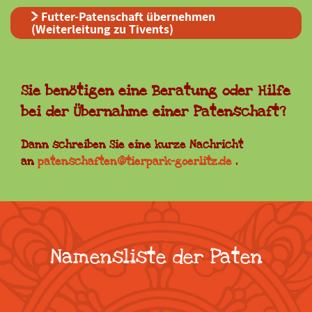
Futter-Patenschaft übernehmen
(Weiterleitung zu Tivents)
Sie benötigen eine Beratung oder Hilfe
bei der Übernahme einer Patenschaft?
Dann schreiben Sie eine kurze Nachricht
an
patenschaften@tierpark-goerlitz.de
.
Namensliste der Paten