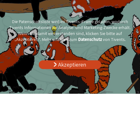
Die Patenschaftsliste wird im Tivents-iFrame geladen, wodurch
Tivents Informationen für Analyse- und Marketing-Zwecke erhält.
Wenn Sie damit einverstanden sind, klicken Sie bitte auf
„Akzeptieren“. Mehr erfahren zum
Datenschutz
von Tivents.
Akzeptieren
Naturschutz-