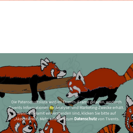
Exklusiv-
Patenschaften
Die Patenschaftsliste wird im Tivents-iFrame geladen, wodurch
Tivents Informationen für Analyse- und Marketing-Zwecke erhält.
Wenn Sie damit einverstanden sind, klicken Sie bitte auf
„Akzeptieren“. Mehr erfahren zum
Datenschutz
von Tivents.