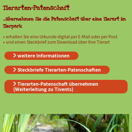
Tierarten-Patenschaft
...übernehmen Sie die Patenschaft über eine Tierart im
Tierpark
erhalten Sie eine Urkunde digital per E-Mail oder per Post
und einen Steckbrief zum Download über ihre Tierart
weitere Informationen
Steckbriefe Tierarten-Patenschaften
Tierarten-Patenschaft übernehmen
(Weiterleitung zu Tivents)