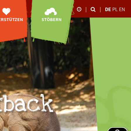
|
|
DE
PL
EN
ERSTÜTZEN
STÖBERN
Unsere Öffnungszeite
Neubau
Online-Shop
26.10.-02.11.2025
ibetbären-
Videos
Anlage
09:00-17:00 Uhr
Impressionen
Spenden
März bis Oktober
Storchen-Tagebuch
tenschaften
09:00 - 18:00 Uhr
Downloads
ponsoring
November bis Februar
09:00 - 16:00 Uhr
Newsletter-
ity-Shopping
Anmeldung
en ohne Geld
tback
Ehrenamt
eundeskreis
rbschaften
denbescheid