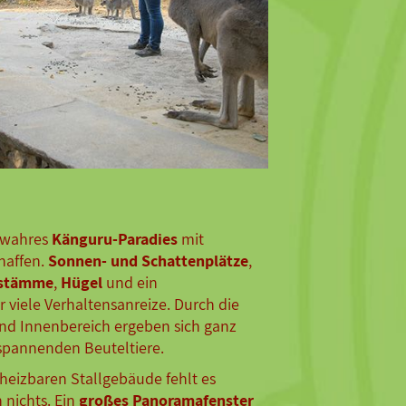
 wahres
Känguru-Paradies
mit
chaffen.
Sonnen- und Schattenplätze
,
stämme
,
Hügel
und ein
r viele Verhaltensanreize. Durch die
nd Innenbereich ergeben sich ganz
 spannenden Beuteltiere.
heizbaren Stallgebäude fehlt es
nichts. Ein
großes Panoramafenster