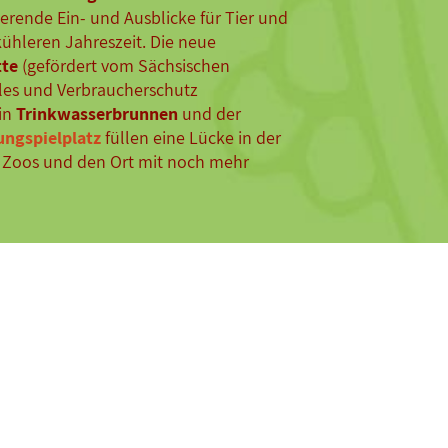
ierende Ein- und Ausblicke für Tier und
hleren Jahreszeit. Die neue
tte
(gefördert vom Sächsischen
ales und Verbraucherschutz
ein
Trinkwasserbrunnen
und der
ungspielplatz
füllen eine Lücke in der
es Zoos und den Ort mit noch mehr