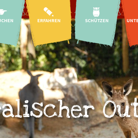
UCHEN
ERFAHREN
SCHÜTZEN
UNT
ahrt
Aktuelles
Arten- &
Naturschutz
T
szeiten
Kindergärten &
Schulen
Wildtier-
plan
Auffangstation
Bildung für
ise
nachhaltige
Regionale Projekte
Pa
Entwicklung
Tickets
Internationale
S
Mission &
Projekte
 Baby!
Char
Geschichte
Artenschutz-
gszeiten
Helf
Forschung
Kampagnen
alischer Ou
onomie
CICOlino
Insektengarten
 im Zoo
Fr
Tierschutz
sanfrage
E
Artenschutz-
Spenden
Spen