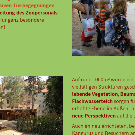
siven Tierbegegnungen
leitung des Zoopersonals
 für ganz besondere
en!
Auf rund 1000m² wurde ein
vielfältigen Strukturen ges
lebende Vegetation
,
Baum
Flachwasserteich
sorgen fü
erhöhte Ebene im Außen- u
neue Perspektiven
auf die
Auch im neu errichteten, be
Kängurus und Besuchern an 