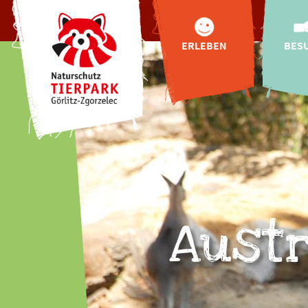
ERLEBEN
BES
Tiere
Anf
Tibetbären für
Öffnung
Görlitz
Zoo
Tibetdorf
Pre
Oberlausitzer
Online-
Bauernhof
Hallo
Highlights
Fütterun
Indoor-
Entdeckerwelt
Austr
Gastr
"Wild Love Stories"
Urlaub
Natur-Schau-Spiel-
Plätze
Buchung
exklusive
Tierbegegnungen